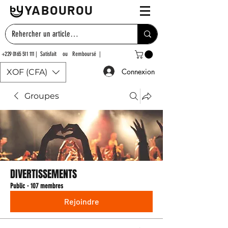
YABOUROU
+229 0165 511 111
| Satisfait ou Remboursé |
Connexion
XOF (CFA)
Groupes
DIVERTISSEMENTS
Public
·
107 membres
Rejoindre