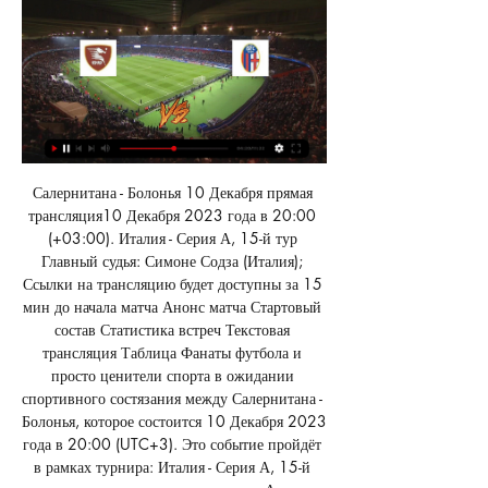
Салернитана - Болонья 10 Декабря прямая трансляция10 Декабря 2023 года в 20:00 (+03:00). Италия - Серия А, 15-й тур Главный судья: Симоне Содза (Италия); Ссылки на трансляцию будет доступны за 15 мин до начала матча Анонс матча Стартовый состав Статистика встреч Текстовая трансляция Таблица Фанаты футбола и просто ценители спорта в ожидании спортивного состязания между Салернитана - Болонья, которое состоится 10 Декабря 2023 года в 20:00 (UTC+3). Это событие пройдёт в рамках турнира: Италия - Серия А, 15-й тур, оно проводится на стадионе: Ареки (Салерно, Италия). 

Салернитана - Болонья прямая трансляция 10 декабря 9 часов назад — Смотрите онлайн прямую трансляцию матча Салернитана - Болонья Футбол 10 декабря 2023 в 17:00 бесплатно на Scores24.live!

Видео Таблица коэффициентовОсновная линияУгловыеЖелтые КарточкиУдары в створ воротОфсайдыФолыВесь матч1-й тайм2-й тайм Предварительные составы команд Салернитана 56 Костиль, Бенуа Вратарь 30 Маццокки, Паскуале Защитник 3 Брадарич, Домагой 98 Пирола, Лоренцо 5 Данилюк, Флавий 23 Дьомбер, Норберт 20 Кастанос, Григорис Полузащитник 8 Бохинен, Эмиль 18 Кулибали, Лассана 87 Кандрева, Антонио 22 Ikwuemesi, Chukwubuikem Нападающий 65 Gregorio, Salvati 1 Фиорилло, Винцензо 17 Фасио, Федерико 66 Ловато, Маттео 28 Бронн, Дилан 25 Маджоре, Джулио 7 Мартегани, Агустин 99 Legowski, Mateusz 6 Самбия, Жуниор 21 Борхес, Йоване 9 Симми 11 Ботхейм, Эрик Болонья Скорупски, Лукаш 26 Люкуми, Джон Пош, Штефан 15 Кристиансен, Виктор 33 Калафиори, Риккардо Саелемакезерс, Алексис 80 Fabbian, Giovanni Аебисшер, Мишел 19 Фергюсон, Льюис 77 ван Хойдонк, Сидни Ндоэ, Дэн Bagnolini, Nicola 34 Равалья, Федерико 31 Бёкема, Сэм Ликогианнис, Хараламбос Фреулер, Ремо Моро, Никола 82 Урбанский, Кацпер Зиркзе, Джошуа Расстановка команд Прогнозы на матч ТБ (2) 10 декабря в матче 15-го тура Серии А «Салернитана» сыграет с «Болоньей». 

Салернитана – Болонья 10.12.2023 смотреть онлайн Прямая трансляция матча ⚽ Салернитана – Болонья (15 тур) 10.12.2023 в хорошем качестве в онлайн-кинотеатре Иви. Обзор, составы команд, яркие моменты матча ...

Салернитана - Болонья. 10 декабря 2023 20:00 Смотрите трансляцию матча Салернитана - Болонья 10 декабря 2023. Обзор матча, составы команд. Результаты предыдущих встреч.

Салернитана - Болонья: смотреть онлайн 10 декабря 2023, прямая трансляция матча SopCast бесплатно- - 12% (88) 29% (211) 59% (427) Здравствуйте. Салернитана растеряла последние силы, сражаясь за возможность заработать очки, и теперь сложно думать о ее моральном подъеме со дна. Даже в домашнем поединке футболисты вряд ли смогут на равных потягаться с таким крепким противником, как сегодняшняя Болонья. 

читать полностью 18 часов назад Хоть Болонья и находится в верхней части таблицы, но команда явно не страдает стабильностью. Особенно в выездных матчах. При том, что салернитана с приходом на тренерскую работу Пиппо Индзаги явно прибавила в игре. За два месяцы работы Филиппо команда набрала очков в чемпионате больше, чем за всё предыдущее время. 

Трансляция матча Салернитана - Болонья Трансляция матча Салернитана - Болонья ; 6, 3, 3 ; Пропущенных мячей ; 7, 3, 4 ; Забито (пропущено) в среднем за матч.

2023 бесплатно в HD качестве на официальных источниках ТВ ресурсов или платных каналах, где транслируется футбол онлайн, в частности чемпионат Чемпионат Италии. Текстовую трансляцию матча "Салернитана" - "Болонья", ход игры, статистику голов, результаты и счет можно наблюдать на нашем сайте, как с ПК, так и с мобильных платформ, Apple и Android, в режиме 24/7. Информация о командах: Команда хозяев Название: "Салернитана" (Салерно) Год основания "Салернитана" (Салерно): 1919 Страна: Италия Тренер: Филиппо Индзаги Предыдущий матч команды "Салернитана" был сыгран против "Фиорентина" - 03. 2023, в рамках чемпионата Чемпионат Италии 2023/2024 и закончился победой команды "Фиорентина". Команда гостей Название: "Болонья" (Болонья) Год основания "Болонья" (Болонья): 1909 Страна: Италия Тренер: Тьяго Мотта Прошедший поединок команды "Болонья" был сыгран против Лечче - 03. 2023, в рамках чемпионата Чемпионат Италии 2023/2024 и закончился ничьей. Следите за результатами матча "Салернитана" - "Болонья" онлайн в режиме LIVE футбол, все данные статистики обновляются на протяжении матча на нашем сайте. 

Гости умеют держать счет, остается забить. Думаю, что, как минимум, не проиграют. 0 9 часов назад Салернитана не приходиться выбирать. Побеждать нужно уже здесь и сейчас. К тому же у Болоньи треть команды с травмами, плюс усталость.. ( Продолжительный отрезок времени играли не просто хорошо, а очень хорошо). Так что воспользоваться трудностями соперника сам бог велел. В личных встречах за два крайних сезона три ничьи и домашняя победа... 

Болонья • Смотреть онлайн трансляцию матча 2023-12-10 ᐅ Чемпионат Италии Онлайн ᐉ Результаты на UA-ФутболАнонс матча "Салернитана" - "Болонья" 10. 12. 2023, Чемпионат Италии Матч между командой "Салернитана" (Салерно) и командой "Болонья" (Болонья) будет проходить в рамках чемпионата по футболу: Чемпионат Италии 2023/2024, матч начнется на стадионе Аречи. Дата проведения матча: 10. 2023 Время начала матча: 19:00 История предыдущих матчей История противостояний между командами "Салернитана" (Салерно) и командой "Болонья" (Болонья): Прошедший поединок между командами закончился ничьей. Столкновение "Салернитана" и "Болонья" в предыдущем футбольном матче 18. 03. 2023 закончилось с такими результатами: 2:2 ничьей. Для одержания победы тренеры команд разработали стратегии ведения игры, и после предыдущих встреч внесли тактические поправки в проведение атаки и защиты на поле. Онлайн трансляцию матча "Салернитана" - "Болонья" можно посмотреть 10. 

Салернитана — Болонья смотреть онлайн ✅ Сегодня 10 декабря 2023 ⚽ | Бесплатная прямая трансляция матча — Prognozist. ru10 декабря 2023, 20:00 (UTC +03:00) Трансляции По какому каналу и на каких сайтах бесплатная трансляция onlineArena Sport 4 FHD HR МАТЧ! Футбол 1 HD 50 Видео Bologna-Genoa Under 17: le dichiarazioni di Denis Biavati Bologna-Primavera: gli highlights Bfc Week #74 Primavera 2022 - 2023 | Le parole di Francesco Siena dopo la sfida contro il Benevento. Fusco: "I ragazzi ci hanno creduto. Bravi ad avere attenzione per tutti i 90 minuti" Campionato Primavera 2 2022 - 2023 | Salernitana - Benevento 1-1 Highlights Показать еще Доп. Результат Салернитана (победа) или ничья "Салернитана" будет надеяться на возвращение к победному пути после поражения в последнем матче с "Фиорентиной" (3:0) в Серии А. В том матче "Салернитана" владела мячом на 42%, создала 11 моментов для взятия ворот и 1 удар в створ. 

Салернитана - Болонья смотреть онлайнГде смотреть на TV По какому каналу смотреть бесплатно трансляцию матча Информация о матче В 15 Серия А 23/24 10 декабря 2023 года в 20:00 в Салерно пройдет матч «Салернитана» - «Болонья», трансляция которого будет доступна у нас на портале Мы также предлагаем вниманию читателей прогноз матча «Салернитана» - «Болонья» от редакции, который поможет им определиться со ставкой на матч и быть в курсе последних событий их стана соперников. В матч-центре ODDS вы найдете полную статистику матча «Салернитана» - «Болонья». Кто забил больше, кто чаще выигрывал в очных встречах, среднее количество забитых и пропущенных мячей… Все эти данные доступны у нас. Ставки букмекеров «Салернитана» - «Болонья». У нас есть полный список рынков от ведущих легальных букмекеров. Пользователи ODDS могут их просматривать с момента открытия, сравнивать с другими букмекерами и выбирать самый высокий коэффициент. 

Салернитана - Болонья: онлайн-трансляция Смотреть онлайн-трансляцию матча Салернитана - Болонья. Серия А - 15 тур, на Sports.ru, когда играет Салернитана - Болонья. Трансляция со стадиона "Ареки ...

Болонья - Салернитана, 30 марта 2024 - смотреть Болонья - Салернитана, прямая трансляция матча Кто победит в основное время? Приветствуем всех любителей спорта! Рады предложить вашему вниманию онлайн- ...

Салернитана - Болонья смотреть видео трансляцию 18 часов назад — Футбол.🏟️Графическая трансляция встречи Салернитана – Болонья 10 декабря в рамках турнира Серия A в прямом эфире. Смотреть без регистрации!

Салернитана - Болонья онлайн трансляция матча Онлайн трансляция Салернитана - Болонья - Чемпионат Италии ⚽ 2023-12-10 ⚽ Смотреть онлайн матч ☝ Прямая трансляция Воскресенье 07:00 Аречи на ...

По сезону заметно лучше смотрится «Болонья», однако и «Салернитана» в родных стенах способна удивить. В то же время есть предположение, что встреча между коллективами в очередной раз пройдет с голами. ТБ (2, 5) 22 августа в первом туре Серии А состоится матч «Болонья» - «Салернитана». «Салернитана» возвращается в Серию A спустя 22 года, это значимое событие для клуба. «Болонья» типичный середняк, и судя по кубковой игре, на старте сезона команда будет радовать нас ярким выступлением. ТМ (2, 5) 26 февраля в 27-м туре Серии A состоится матч «Салернитана» - «Болонья». «Салернитана» хоть и замыкает таблицу, но в последнее время начала подавать признаки жизни, и вот уже три тура подряд не проигрывает. 

Салернитана - Болонья смотреть онлайн 10.12.2023 Смотреть online трансляцию матча Салернитана - Болонья ✓ Сегодня 10 декабря 2023. Бесплатно. ⚽ Италия - Серия А. Футбол.

Салернитана – Болонья 10.12.2023. Трансляции и записи Основные моменты и прямые трансляции футбольного матча Серия А 2023/24 между Салернитана и Болонья. Лучшее место для просмотра матча Болонья против ...

Чемпионат Италии. Салернитана - Болонья© ООО «Национальный спортивный телеканал» 2007 — 2023. Для лиц старше 18 лет На сайте применяются рекомендательные технологии. Подробнее в Правилах применения рекомендательных технологий Средство массовой информации сетевое издание «www. sportbox. ru» зарегистрировано Федеральной службой по надзору в сфере связи, информационных технологий и массовых коммуникаций (Роскомнадзор). Свидетельство о регистрации средства массовой информации Эл № ФС77-72613 от 04. 04. 

Салернитана — Болонья. Прогноз и ставка за 2.15 / 4 часа назад — Прог