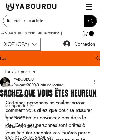
YABOUROU
+229 0165 511 111
| Satisfait ou Remboursé |
Connexion
XOF (CFA)
Post
Tous les posts
YABOUROU
Tous les posts
16 avr. 2020
3 min de lecture
SACHEZ QUE VOUS ÊTES HEUREUX
Vos nouveautés
Certaines personnes ne veulent savoir 
Les opportunités
comment vous allez que pour se rassurer 
Les tendances
que vous ne les devancez pas dans la 
vie. Certaines personnes sont prêtes à 
Douleur & Gloire
vous écouter raconter vos misères parce 
365 JOURS DE SAGESSE