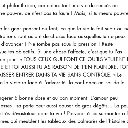
t philanthrope, caricature tout une vie de succès ou 
 né pauvre, ce n'est pas ta faute ! Mais, si tu meurs pauvr
les gens pensent ou font, ce que la vie te fait subir ou n
ustrations sont autant de choses face auxquelles tu ne peux 
r d'avancer ! Ne tombe pas sous la pression ! Reste 
e tes objectifs. Si une chose t’affecte, c'est que tu l'as 
t un jour : « TOUS CEUX QUI FONT CE QU’ILS VEULENT 
RE ET TOI AUSSI TU AS RAISON DE T'EN PLAINDRE. TO
LAISSER ENTRER DANS TA VIE SANS CONTRÔLE. » Le 
e la victoire face à l'adversité, la confiance en soi de la 
 
 ingérer à bonne dose et au bon moment. L'amour peu 
ouesses ; sa perte peut aussi causer de gros dégâts… La peu
 très dévastateur dans ta vie ! Parvenir à les surmonter a f
es qui meublent les tableaux des palmarès de l'histoire 