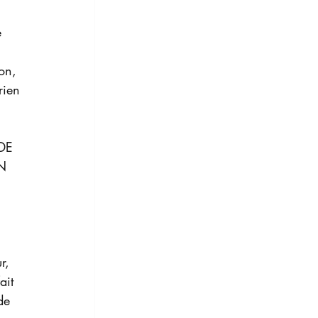
e 
on, 
rien 
DE 
N 
r, 
ait 
de 