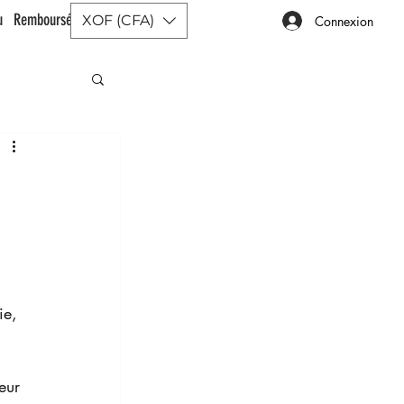
ou Remboursé |
XOF (CFA)
Connexion
ie, 
eur 