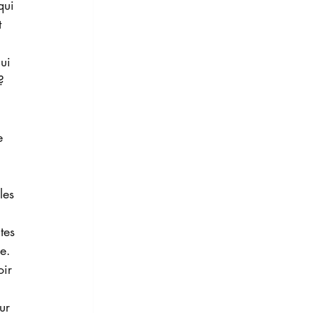
qui 
t 
ui 
? 
 
e 
les 
tes 
e. 
ir 
 
ur 