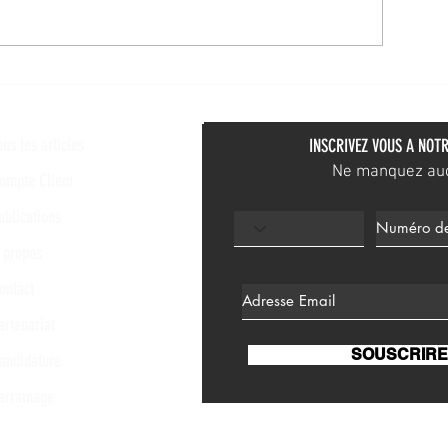
ur l'auto-relance
Amélioration cons
ous les articles
INSCRIVEZ VOUS A NOTR
Ne manquez aucu
ompte Client
ublications
 propos
ontact
artenariat
SOUSCRIRE
andidature
arrainage