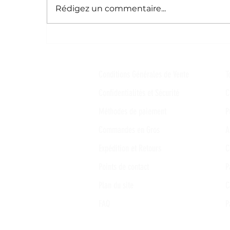
S
Rédigez un commentaire...
À la renaissance des cendres de
l'échec
Conditions Générales de Vente
T
Confidentialités et Sécurité
C
Méthodes de paiement
P
Commandes en Gros
A
Expédition et Retours
C
Points de contact
P
Plan du site
C
FAQ
P