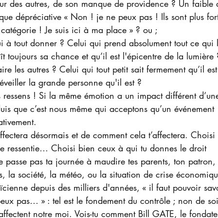
ur des autres, de son manque de providence ? Un faible 
ique dépréciative « Non ! je ne peux pas ! Ils sont plus for
catégorie ! Je suis ici à ma place » ? ou ;
ui à tout donner ? Celui qui prend absolument tout ce qui l
ît toujours sa chance et qu’il est l'épicentre de la lumière 
re les autres ? Celui qui tout petit sait fermement qu’il est
éveiller la grande personne qu'il est ? 
les ressens ! Si la même émotion a un impact différent d’un
éduis que c’est nous même qui acceptons qu’un événement 
ativement. 
ffectera désormais et de comment cela t’affectera. Choisi 
re ressentie… Choisi bien ceux à qui tu donnes le droit 
e passe pas ta journée à maudire tes parents, ton patron, 
s, la société, la météo, ou la situation de crise économiqu
cienne depuis des milliers d'années, « il faut pouvoir savo
eux pas… » : tel est le fondement du contrôle ; non de soi
affectent notre moi. Vois-tu comment Bill GATE, le fondate