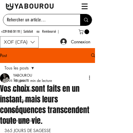
YABOUROU
+229 0165 511 111
| Satisfait ou Remboursé |
Connexion
XOF (CFA)
Post
Tous les posts
YABOUROU
Tous les posts
15 janv.
1 min de lecture
Vos choix sont faits en un
Vos nouveautés
instant, mais leurs
Les opportunités
conséquences transcendent
Les tendances
toute une vie.
Douleur & Gloire
365 JOURS DE SAGESSE