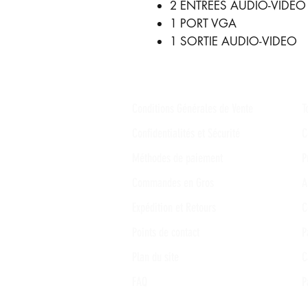
2 ENTRÉES AUDIO-VIDEO
1 PORT VGA
1 SORTIE AUDIO-VIDEO
Conditions Générales de Vente
T
Confidentialités et Sécurité
C
Méthodes de paiement
P
Commandes en Gros
A
Expédition et Retours
C
Points de contact
P
Plan du site
C
FAQ
P