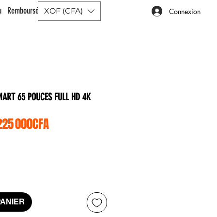
ou Remboursé |
XOF (CFA)
Connexion
ART 65 POUCES FULL HD 4K
egular Price
Sale Price
225 000CFA
PANIER