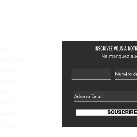
ous les articles
INSCRIVEZ VOUS A NOTR
Ne manquez aucu
ompte Client
ublications
 propos
ontact
artenariat
SOUSCRIRE
andidature
arrainage