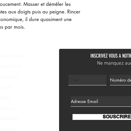
doucement. Masser et démêler les
tes aux doigts puis au peigne. Rincer
conomique, il dure quasiment une
ns par mois.
ous les articles
INSCRIVEZ VOUS A NOTR
Ne manquez aucu
ompte Client
ublications
 propos
ontact
artenariat
SOUSCRIRE
andidature
arrainage