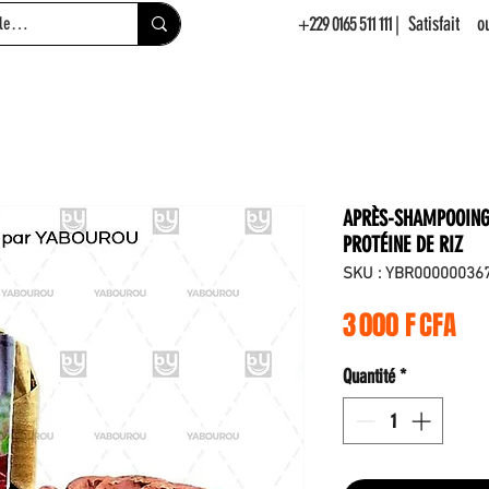
+229 0165 511 111
| Satisfait 
APRÈS-SHAMPOOING
PROTÉINE DE RIZ
SKU : YBR00000036
Pri
3 000 F CFA
Quantité
*