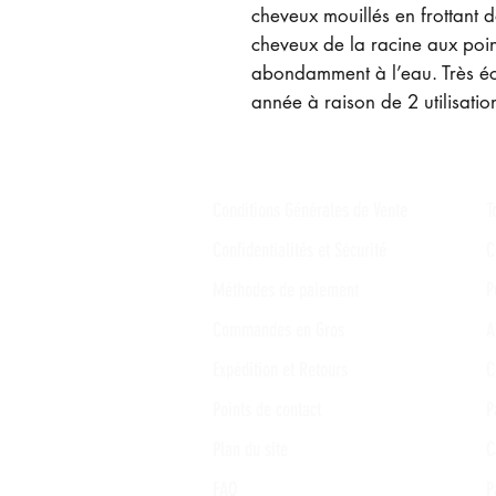
cheveux mouillés en frottant 
cheveux de la racine aux poin
abondamment à l’eau. Très é
année à raison de 2 utilisatio
Conditions Générales de Vente
T
Confidentialités et Sécurité
C
Méthodes de paiement
P
Commandes en Gros
A
Expédition et Retours
C
Points de contact
P
Plan du site
C
FAQ
P