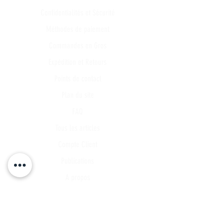
Confidentialités et Sécurité
Méthodes de paiement
Commandes en Gros
Expédition et Retours
Points de contact
Plan du site
FAQ
Tous les articles
Compte Client
Publications
A propos
Contact
Partenariat