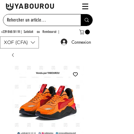
YABOUROU
+229 0165 511 111
| Satisfait ou Remboursé |
Connexion
XOF (CFA)