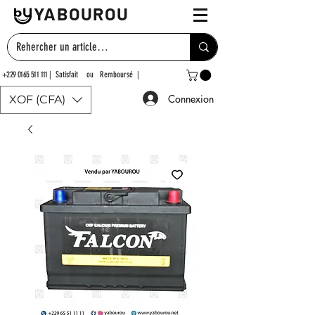
YABOUROU
+229 0165 511 111
| Satisfait ou Remboursé |
Connexion
XOF (CFA)