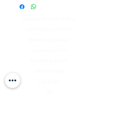
Conditions Générales de Vente
Confidentialités et Sécurité
Méthodes de paiement
Commandes en Gros
Expédition et Retours
Points de contact
Plan du site
FAQ
Tous les articles
Compte Client
Publications
A propos