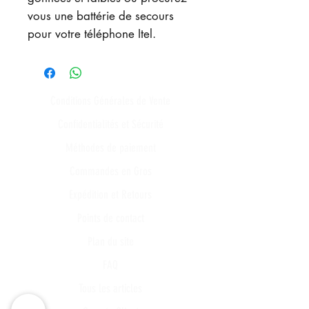
vous une battérie de secours
pour votre téléphone Itel.
Conditions Générales de Vente
Confidentialités et Sécurité
Méthodes de paiement
Commandes en Gros
Expédition et Retours
Points de contact
Plan du site
FAQ
Tous les articles