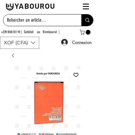
YABOUROU
+229 0165 511 111
| Satisfait ou Remboursé |
Connexion
XOF (CFA)