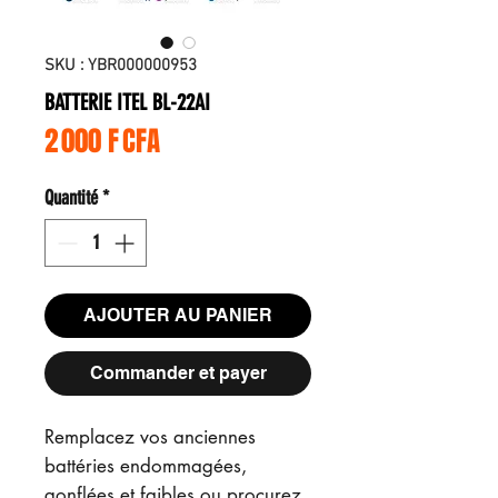
SKU : YBR000000953
BATTERIE ITEL BL-22AI
Prix
2 000 F CFA
Quantité
*
AJOUTER AU PANIER
Commander et payer
Remplacez vos anciennes
battéries endommagées,
gonflées et faibles ou procurez