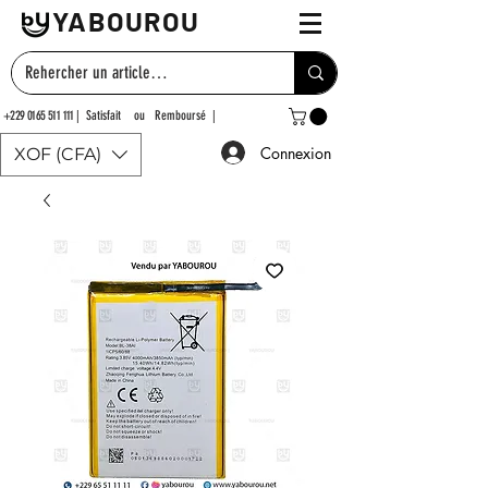
YABOUROU
+229 0165 511 111
| Satisfait ou Remboursé |
Connexion
XOF (CFA)