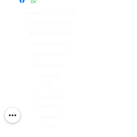
Conditions Générales de Vente
Confidentialités et Sécurité
Méthodes de paiement
Commandes en Gros
Expédition et Retours
Points de contact
Plan du site
FAQ
Tous les articles
Compte Client
Publications
A propos