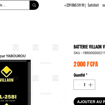
+229 0165 511 111
| Satisfait 
BATTERIE VILLAON V
SKU : YBR00000021
Pri
2 000 F CFA
Quantité
*
AJOUTER AU 