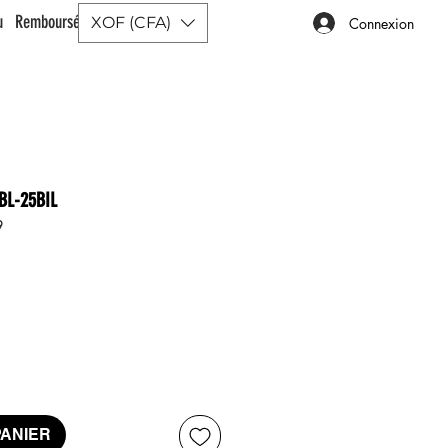
ou Remboursé |
XOF (CFA)
Connexion
BL-25BIL
9
x
PANIER