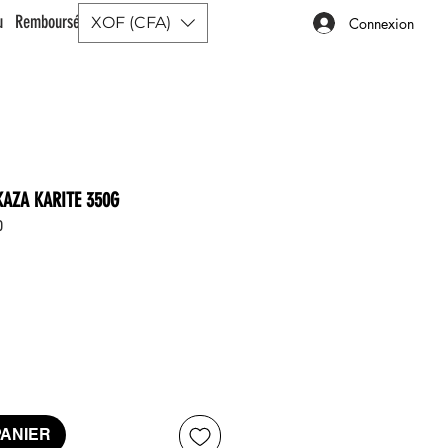
ou Remboursé |
XOF (CFA)
Connexion
KAZA KARITE 350G
0
x
PANIER