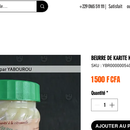
+229 0165 511 111
| Satisfait 
BEURRE DE KARITE 
SKU : YBR00000054
Pri
1 500 F CFA
Quantité
*
AJOUTER AU 