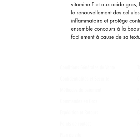
vitamine F et aux acide gras, 
le renouvellement des cellules.
inflammatoire et protège contr
ensemble concours à la beauté
facilement à cause de sa text
Conditions Générales de Vente
T
Confidentialités et Sécurité
C
Méthodes de paiement
P
Commandes en Gros
A
Expédition et Retours
C
Points de contact
P
Plan du site
C