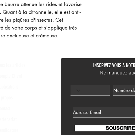
le beurre atténue les rides et favorise
 Quant à la citronnelle, elle est anti-
e les piqûres d'insectes. Cet
 de votre corps et s'applique très
ure onctueuse et crémeuse.
ous les articles
INSCRIVEZ VOUS A NOTR
Ne manquez aucu
ompte Client
ublications
 propos
ontact
artenariat
SOUSCRIRE
andidature