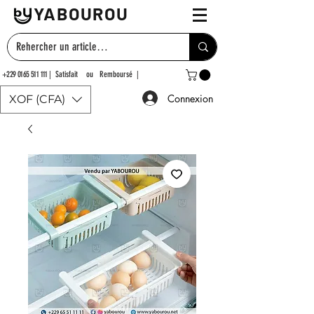
YABOUROU
+229 0165 511 111
| Satisfait ou Remboursé |
Connexion
XOF (CFA)