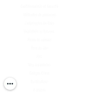
Confidentialités et Sécurité
Méthodes de paiement
Commandes en Gros
Expédition et Retours
Points de contact
Plan du site
FAQ
Tous les articles
Compte Client
Publications
A propos
Contact
Partenariat