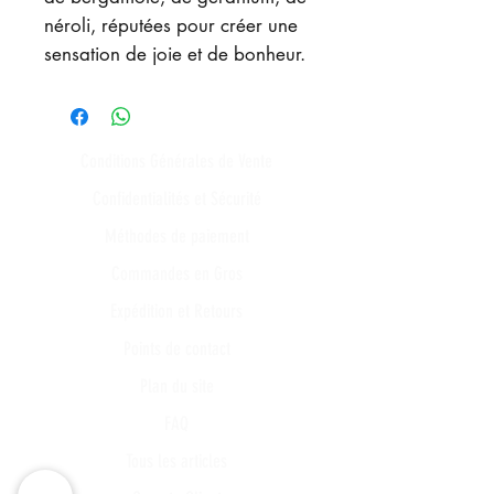
néroli, réputées pour créer une
sensation de joie et de bonheur.
Conditions Générales de Vente
Confidentialités et Sécurité
Méthodes de paiement
Commandes en Gros
Expédition et Retours
Points de contact
Plan du site
FAQ
Tous les articles