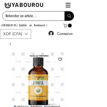
YABOUROU
+229 0165 511 111
| Satisfait ou Remboursé |
Connexion
XOF (CFA)