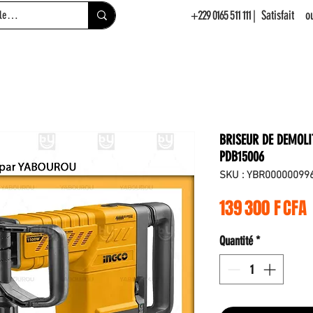
+229 0165 511 111
| Satisfait 
BRISEUR DE DEMOLI
PDB15006
SKU : YBR00000099
P
139 300 F CFA
Quantité
*