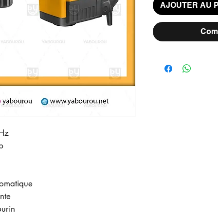
AJOUTER AU 
Comm
0Hz
p
tomatique
nte
burin