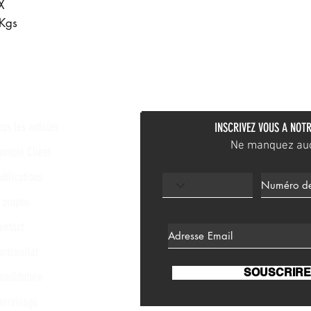
X
0Kgs
ous les articles
INSCRIVEZ VOUS A NOTR
Ne manquez aucu
ompte Client
ublications
 propos
ontact
artenariat
SOUSCRIRE
andidature
arrainage