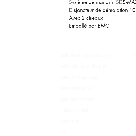
Système de mandrin SDS-MA
Disjoncteur de démolation 1
Avec 2 ciseaux
Emballé par BMC
Conditions Générales de Vente
T
Confidentialités et Sécurité
C
Méthodes de paiement
P
Commandes en Gros
A
Expédition et Retours
C
Points de contact
P
Plan du site
C
FAQ
P