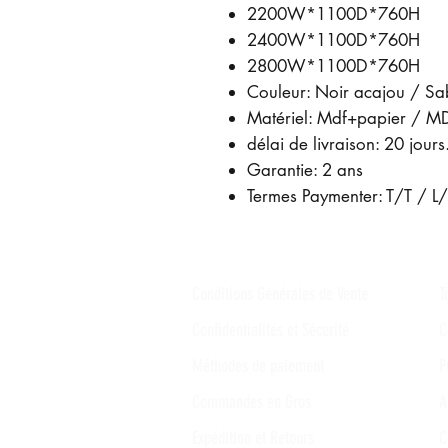
2200W*1100D*760H
2400W*1100D*760H
2800W*1100D*760H
Couleur: Noir acajou / Sab
Matériel: Mdf+papier / M
délai de livraison: 20 jours
Garantie: 2 ans
Termes Paymenter: T/T / 
Conditions Générales de Vente
T
Confidentialités et Sécurité
C
Méthodes de paiement
P
Commandes en Gros
A
Expédition et Retours
C