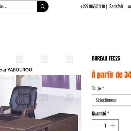
+229 0165 511 111
| Satisfait 
BUREAU FEC23
À partir de
34
Taille
*
Sélectionner
Quantité
*