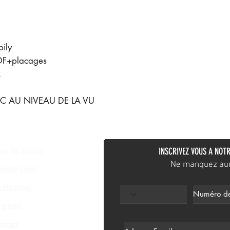
ily
DF+placages
.
L/C AU NIVEAU DE LA VU
ous les articles
INSCRIVEZ VOUS A NOTR
Ne manquez aucu
ompte Client
ublications
 propos
ontact