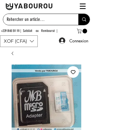
YABOUROU
+229 0165 511 111
| Satisfait ou Remboursé |
Connexion
XOF (CFA)