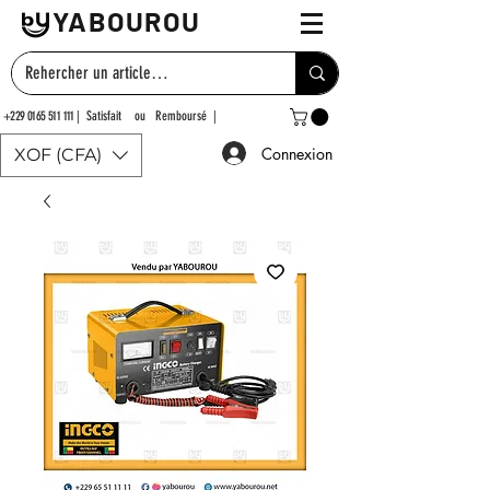
YABOUROU
+229 0165 511 111
| Satisfait ou Remboursé |
Connexion
XOF (CFA)