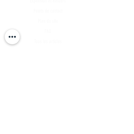
Expédition et Retours
Points de contact
Plan du site
FAQ
Tous les articles
Compte Client
Publications
A propos
Contact
Partenariat
Candidature
Parrainage
INSCRIVEZ VOUS A NOTRE LISTE DE
DIFFUSSION