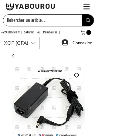
YABOUROU
+229 0165 511 111
| Satisfait ou Remboursé |
Connexion
XOF (CFA)