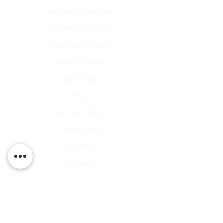
Méthodes de paiement
Commandes en Gros
Expédition et Retours
Points de contact
Plan du site
FAQ
Tous les articles
Compte Client
Publications
A propos
Contact
Partenariat
Candidature