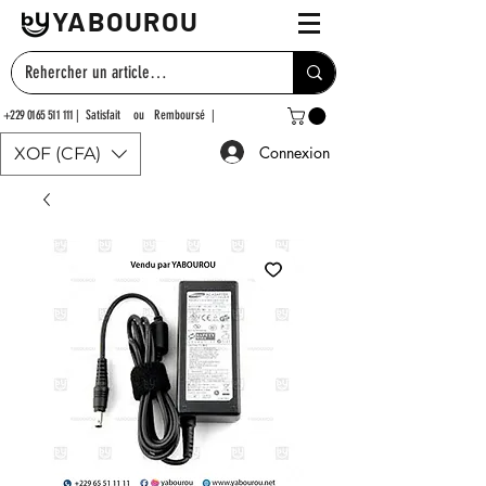
YABOUROU
+229 0165 511 111
| Satisfait ou Remboursé |
Connexion
XOF (CFA)