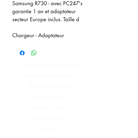
Samsung R730 - avec PC247's
garantie 1 an et adaptateur
secteur Europe inclus. Taille d
Chargeur - Adaptateur
Conditions Générales de Vente
Confidentialités et Sécurité
Méthodes de paiement
Commandes en Gros
Expédition et Retours
Points de contact
Plan du site