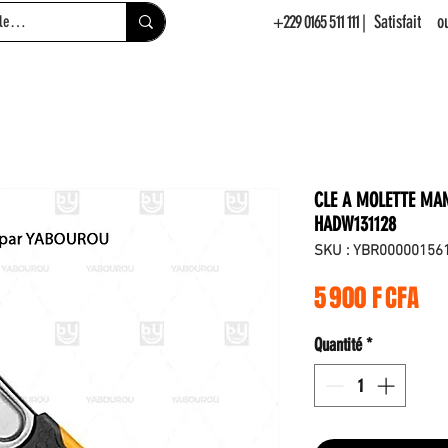
+229 0165 511 111
| Satisfait 
CLE A MOLETTE MA
HADW131128
SKU : YBR00000156
Pri
5 900 F CFA
Quantité
*