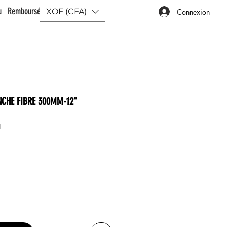
ou Remboursé |
XOF (CFA)
Connexion
NCHE FIBRE 300MM-12"
1
x