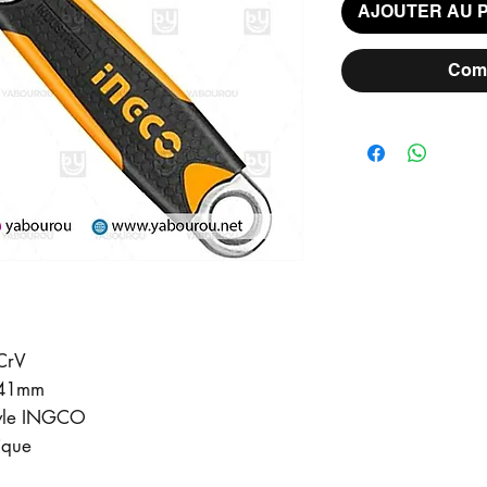
AJOUTER AU 
Comm
CrV
0-41mm
tyle INGCO
ique