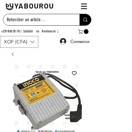
YABOUROU
+229 0165 511 111
| Satisfait ou Remboursé |
Connexion
XOF (CFA)