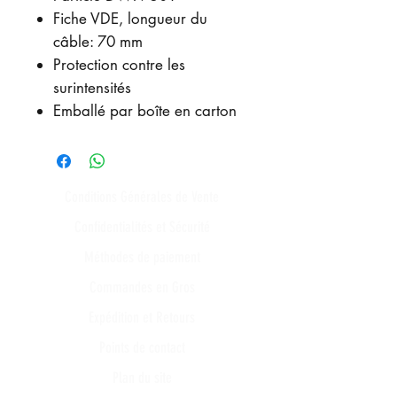
Fiche VDE, longueur du
câble: 70 mm
Protection contre les
surintensités
Emballé par boîte en carton
Conditions Générales de Vente
Confidentialités et Sécurité
Méthodes de paiement
Commandes en Gros
Expédition et Retours
Points de contact
Plan du site