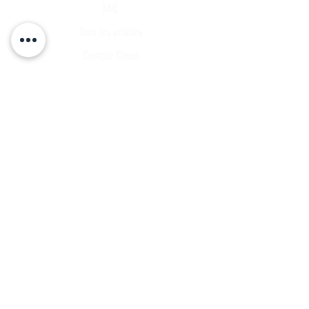
FAQ
Tous les articles
Compte Client
Publications
A propos
Contact
Partenariat
Candidature
Parrainage
INSCRIVEZ VOUS A NOTRE LISTE DE
DIFFUSSION
Ne manquez aucune actualités...