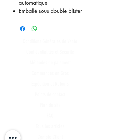
automatique
Emballé sous double blister
Conditions Générales de Vente
Confidentialités et Sécurité
Méthodes de paiement
Commandes en Gros
Expédition et Retours
Points de contact
Plan du site
FAQ
Tous les articles
Compte Client