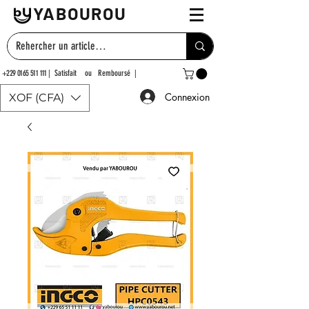
YABOUROU
+229 0165 511 111
| Satisfait ou Remboursé |
Connexion
XOF (CFA)