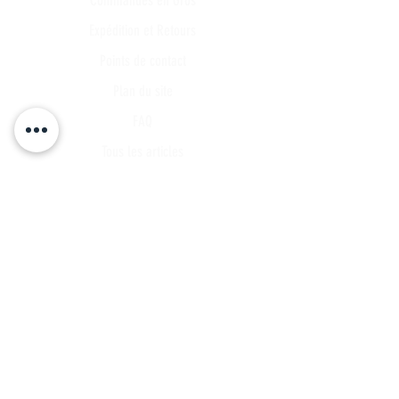
Expédition et Retours
Points de contact
Plan du site
FAQ
Tous les articles
Compte Client
Publications
A propos
Contact
Partenariat
Candidature
Parrainage
INSCRIVEZ VOUS A NOTRE LISTE DE