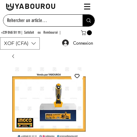
YABOUROU
+229 0165 511 111
| Satisfait ou Remboursé |
Connexion
XOF (CFA)