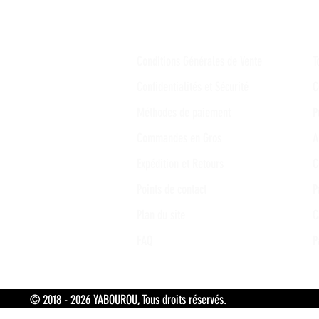
Conditions Générales de Vente
T
Confidentialités et Sécurité
C
Méthodes de paiement
P
Commandes en Gros
A
Expédition et Retours
C
Points de contact
P
Plan du site
C
FAQ
P
© 2018 - 2026 YABOUROU, Tous droits réservés. Tokpa