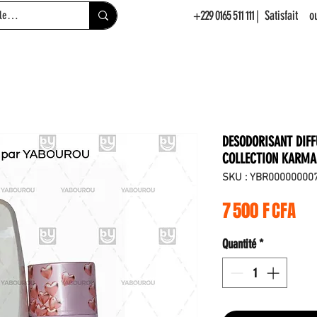
+229 0165 511 111
| Satisfait 
DESODORISANT DIF
COLLECTION KARMA
SKU : YBR00000000
Pri
7 500 F CFA
Quantité
*