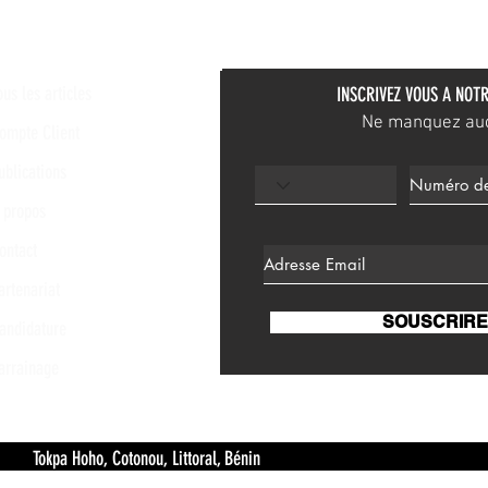
ous les articles
INSCRIVEZ VOUS A NOTR
Ne manquez aucu
ompte Client
ublications
 propos
ontact
artenariat
SOUSCRIRE
andidature
arrainage
 Hoho, Cotonou, Littoral, Bénin