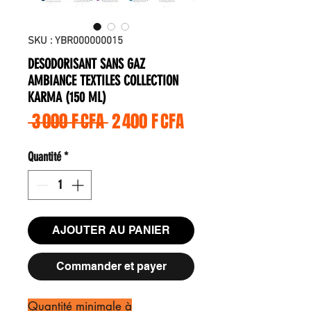
SKU : YBR000000015
DESODORISANT SANS GAZ
AMBIANCE TEXTILES COLLECTION
KARMA (150 ML)
Prix original
Prix promotionnel
 3 000 F CFA 
2 400 F CFA
Quantité
*
AJOUTER AU PANIER
Commander et payer
Quantité minimale à