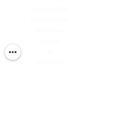
Commandes en Gros
Expédition et Retours
Points de contact
Plan du site
FAQ
Tous les articles
Compte Client
Publications
A propos
Contact
Partenariat
Candidature
Parrainage