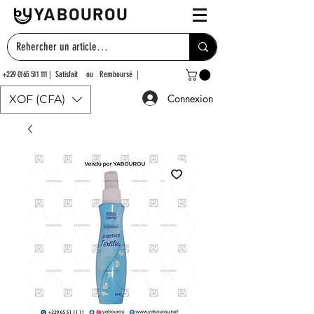
YABOUROU
+229 0165 511 111
| Satisfait ou Remboursé |
Connexion
XOF (CFA)