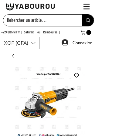
YABOUROU
+229 0165 511 111
| Satisfait ou Remboursé |
Connexion
XOF (CFA)