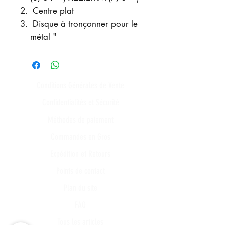
Centre plat
Disque à tronçonner pour le
métal "
Conditions Générales de Vente
Confidentialités et Sécurité
Méthodes de paiement
Commandes en Gros
Expédition et Retours
Points de contact
Plan du site
FAQ
Tous les articles