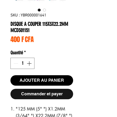
SKU : YBR000001641
DISQUE A COUPER 115X3X22.2MM
MCD301151
Prix
400 F CFA
Quantité
*
AJOUTER AU PANIER
Commander et payer
"125 MM (5" ") X1.2MM
(3/64" ") X22.2MM (7/8" ")