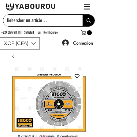
YABOUROU
+229 0165 511 111
| Satisfait ou Remboursé |
Connexion
XOF (CFA)