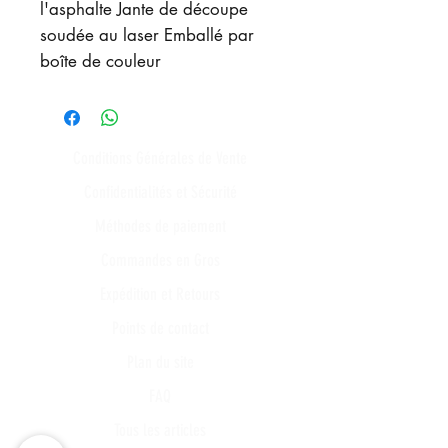
l'asphalte Jante de découpe
soudée au laser Emballé par
boîte de couleur
Conditions Générales de Vente
Confidentialités et Sécurité
Méthodes de paiement
Commandes en Gros
Expédition et Retours
Points de contact
Plan du site
FAQ
Tous les articles