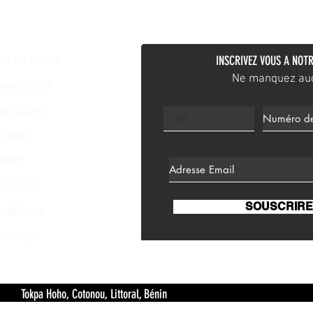
ous les articles
INSCRIVEZ VOUS A NOTR
Ne manquez aucu
ompte Client
ublications
 propos
ontact
artenariat
SOUSCRIRE
andidature
arrainage
 Hoho, Cotonou, Littoral, Bénin