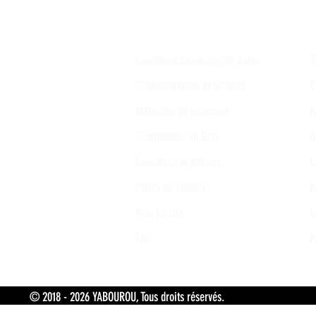
Conditions Générales de Vente
T
Confidentialités et Sécurité
C
Méthodes de paiement
P
Commandes en Gros
A
Expédition et Retours
C
Points de contact
P
Plan du site
C
FAQ
P
© 2018 - 2026 YABOUROU, Tous droits réservés. Tokpa