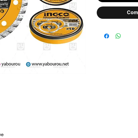
Comm
ue