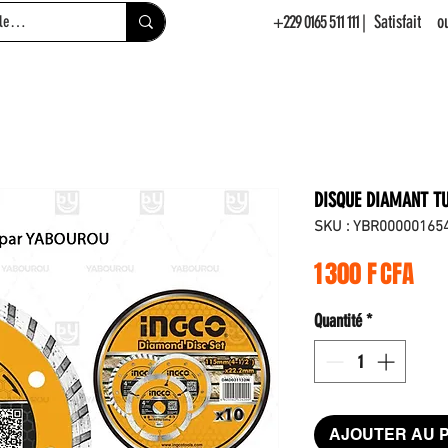
+229 0165 511 111
| Satisfait 
DISQUE DIAMANT T
SKU : YBR00000165
Pri
1 300 F CFA
Quantité
*
AJOUTER AU 