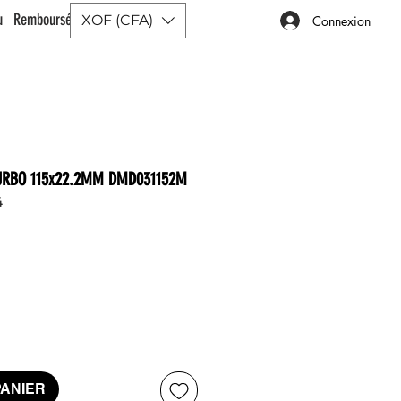
ou Remboursé |
XOF (CFA)
Connexion
URBO 115x22.2MM DMD031152M
4
x
PANIER