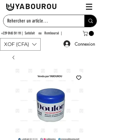
YABOUROU
+229 0165 511 111
| Satisfait ou Remboursé |
Connexion
XOF (CFA)