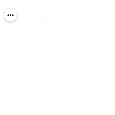
FAQ
Tous les articles
Compte Client
Publications
A propos
Contact
Partenariat
Candidature
Parrainage
INSCRIVEZ VOUS A NOTRE LISTE DE
DIFFUSSION
Ne manquez aucune actualités...