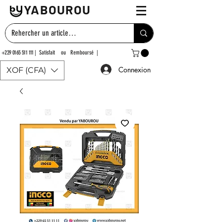
YABOUROU
+229 0165 511 111
| Satisfait ou Remboursé |
Connexion
XOF (CFA)