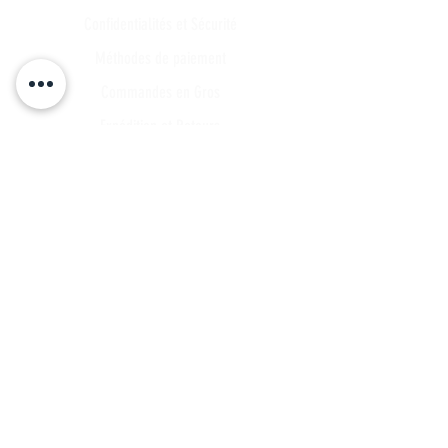
Confidentialités et Sécurité
Méthodes de paiement
Commandes en Gros
Expédition et Retours
Points de contact
Plan du site
FAQ
Tous les articles
Compte Client
Publications
A propos
Contact
Partenariat