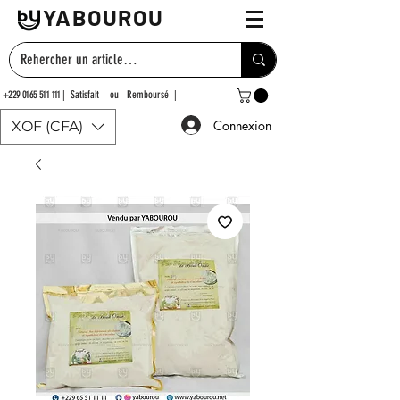
YABOUROU
+229 0165 511 111
| Satisfait ou Remboursé |
Connexion
XOF (CFA)