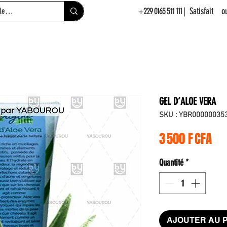
+229 0165 511 111
| Satisfait 
GEL D’ALOE VERA
SKU : YBR00000035
Pri
3 500 F CFA
Quantité
*
AJOUTER AU 