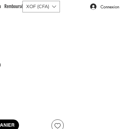
ou Remboursé |
XOF (CFA)
Connexion
3
x
PANIER