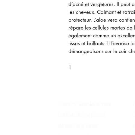
d’acné et vergetures. Il peut a
les cheveux. Calmant et rafra
protecteur. L’aloe vera contie
répare les cellules mortes de l
également comme un excellent 
lisses et brillants. Il favorise
démangeaisons sur le cuir chev
1
Conditions Générales de Vente
T
Confidentialités et Sécurité
C
Méthodes de paiement
P