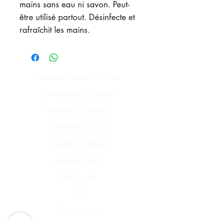
mains sans eau ni savon. Peut-
être utilisé partout. Désinfecte et
rafraîchit les mains.
Conditions Générales de Vente
Confidentialités et Sécurité
Méthodes de paiement
Commandes en Gros
Expédition et Retours
Points de contact
Plan du site
FAQ
Tous les articles