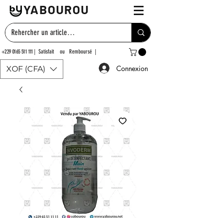
YABOUROU
+229 0165 511 111
| Satisfait ou Remboursé |
Connexion
XOF (CFA)