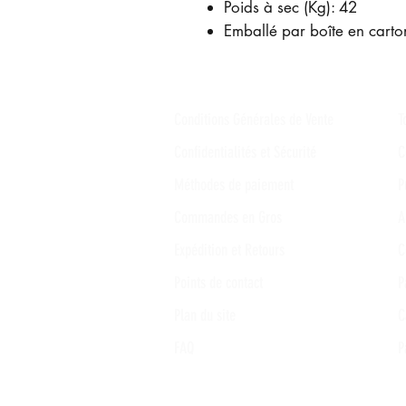
Poids à sec (Kg): 42
Emballé par boîte en carto
Conditions Générales de Vente
T
Confidentialités et Sécurité
C
Méthodes de paiement
P
Commandes en Gros
A
Expédition et Retours
C
Points de contact
P
Plan du site
C
FAQ
P