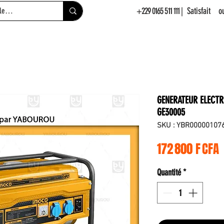
+229 0165 511 111
| Satisfait 
GENERATEUR ELECTR
GE30005
SKU : YBR00000107
P
172 800 F CFA
Quantité
*