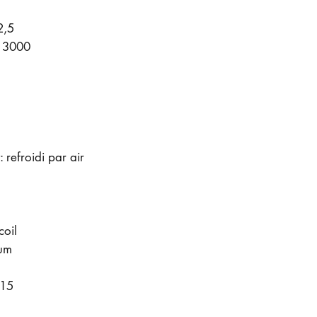
2,5
: 3000
 refroidi par air
oil
ium
 15