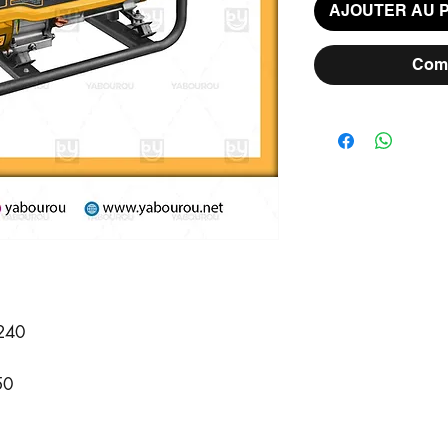
AJOUTER AU 
Comm
-240
50