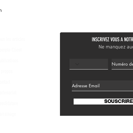
n
ous les articles
INSCRIVEZ VOUS A NOTR
Ne manquez aucu
ompte Client
ublications
 propos
ontact
artenariat
SOUSCRIRE
andidature
arrainage