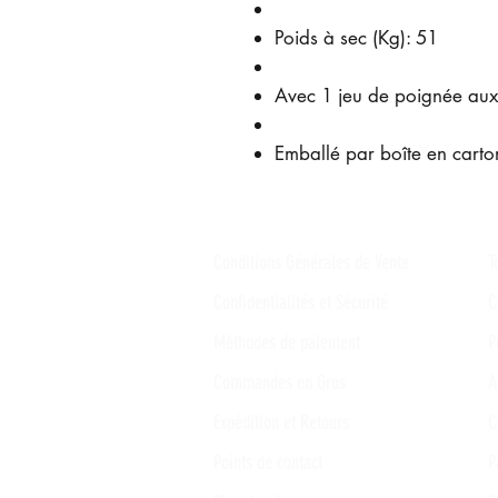
Poids à sec (Kg): 51
Avec 1 jeu de poignée auxi
Emballé par boîte en carto
Conditions Générales de Vente
T
Confidentialités et Sécurité
C
Méthodes de paiement
P
Commandes en Gros
A
Expédition et Retours
C
Points de contact
P