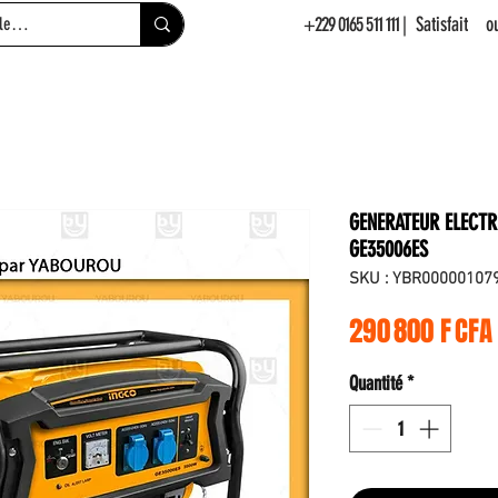
+229 0165 511 111
| Satisfait 
GENERATEUR ELECTR
GE35006ES
SKU : YBR00000107
290 800 F CFA
Quantité
*