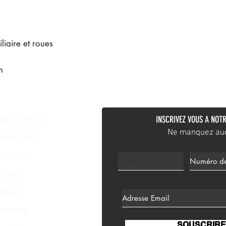
liaire et roues
n
ous les articles
INSCRIVEZ VOUS A NOTR
Ne manquez aucu
ompte Client
ublications
 propos
ontact
artenariat
SOUSCRIRE