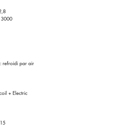
2,8
: 3000
 refroidi par air
il + Electric
 15