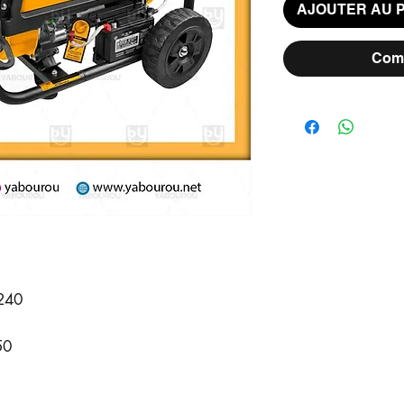
AJOUTER AU 
Comm
-240
50