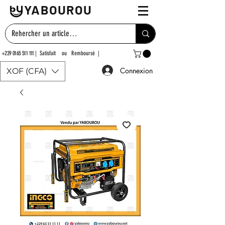
YABOUROU
+229 0165 511 111
| Satisfait ou Remboursé |
Connexion
XOF (CFA)