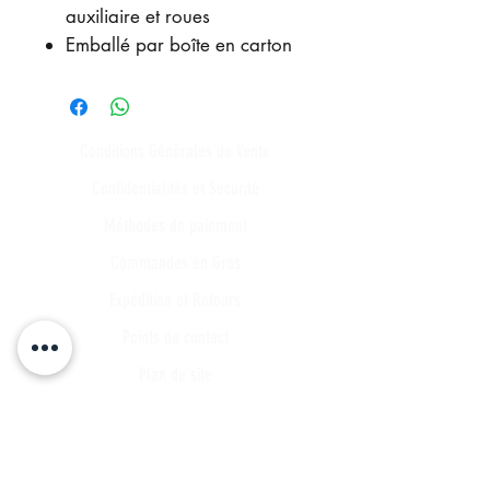
auxiliaire et roues
Emballé par boîte en carton
Conditions Générales de Vente
Confidentialités et Sécurité
Méthodes de paiement
Commandes en Gros
Expédition et Retours
Points de contact
Plan du site
FAQ
Tous les articles
Compte Client