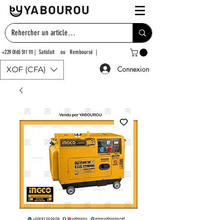
YABOUROU
+229 0165 511 111
| Satisfait ou Remboursé |
Connexion
XOF (CFA)