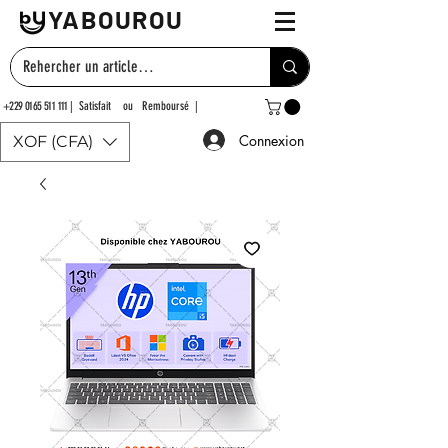
YABOUROU
+229 0165 511 111
| Satisfait ou Remboursé |
Connexion
XOF (CFA)