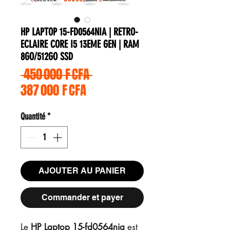
HP LAPTOP 15-FD0564NIA | RETRO-
ECLAIRE CORE I5 13EME GEN | RAM
8GO/512GO SSD
Prix original
 450 000 F CFA 
Prix promotionnel
387 000 F CFA
Quantité
*
AJOUTER AU PANIER
Commander et payer
Le
HP Laptop 15-fd0564nia
est