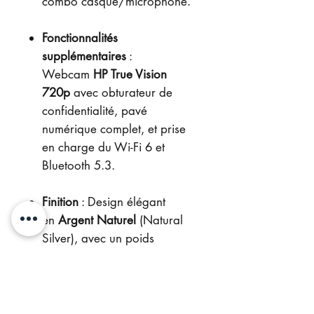
combo casque/microphone.
Fonctionnalités
supplémentaires
:
Webcam
HP True Vision
720p
avec obturateur de
confidentialité, pavé
numérique complet, et prise
en charge du Wi-Fi 6 et
Bluetooth 5.3.
Finition
: Design élégant
en
Argent Naturel
(Natural
Silver), avec un poids
d'environ 1,59 kg facilitant
son transport.