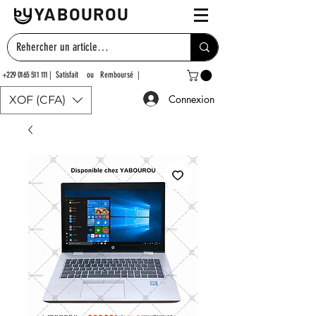
YABOUROU
+229 0165 511 111
| Satisfait ou Remboursé |
Connexion
XOF (CFA)