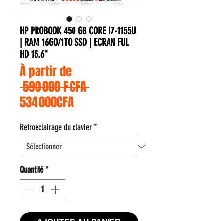
HP PROBOOK 450 G8 CORE I7-1155U
| RAM 16GO/1TO SSD | ECRAN FUL
HD 15.6"
À partir de
Prix original
 590 000 F CFA 
Prix promotionnel
534 000CFA
Retroéclairage du clavier
*
Quantité
*