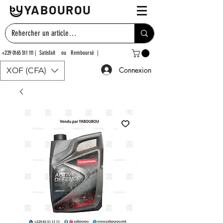
YABOUROU
+229 0165 511 111
| Satisfait ou Remboursé |
Connexion
XOF (CFA)