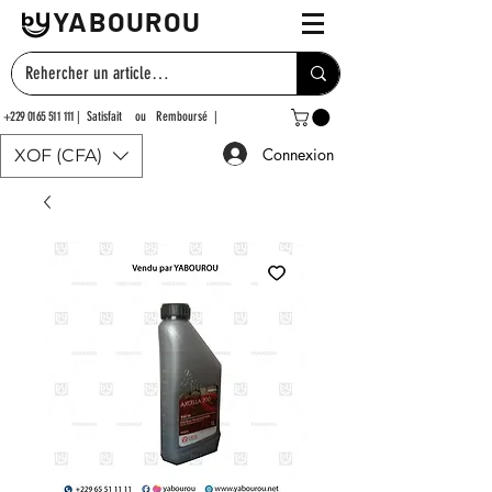
YABOUROU
+229 0165 511 111
| Satisfait ou Remboursé |
Connexion
XOF (CFA)