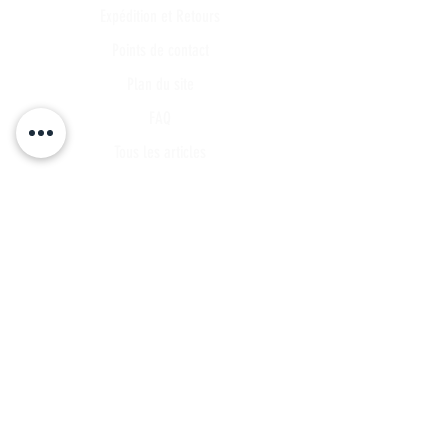
Expédition et Retours
Points de contact
Plan du site
FAQ
Tous les articles
Compte Client
Publications
A propos
Contact
Partenariat
Candidature
Parrainage
INSCRIVEZ VOUS A NOTRE LISTE DE