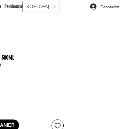
ou Remboursé |
XOF (CFA)
Connexion
N 300ML
3
x
PANIER