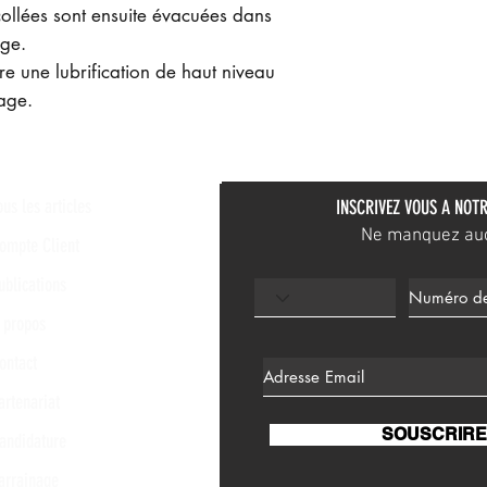
collées sont ensuite évacuées dans
nge.
ne lubrification de haut niveau
age.
ous les articles
INSCRIVEZ VOUS A NOTR
Ne manquez aucu
ompte Client
ublications
 propos
ontact
artenariat
SOUSCRIRE
andidature
arrainage