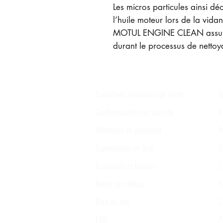
Les micros particules ainsi dé
l’huile moteur lors de la vida
MOTUL ENGINE CLEAN assure u
durant le processus de nettoy
Conditions Générales de Vente
T
Confidentialités et Sécurité
C
Méthodes de paiement
P
Commandes en Gros
A
Expédition et Retours
C
Points de contact
P
Plan du site
C
FAQ
P