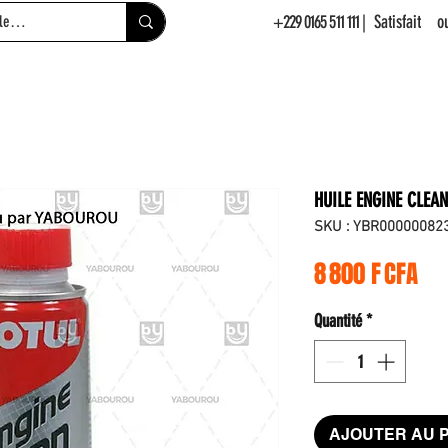
+229 0165 511 111
| Satisfait 
HUILE ENGINE CLEA
SKU : YBR00000082
Pri
8 800 F CFA
Quantité
*
AJOUTER AU 