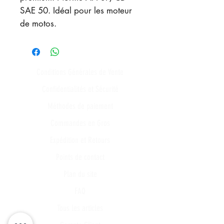
SAE 50. Idéal pour les moteur
de motos.
Conditions Générales de Vente
Confidentialités et Sécurité
Méthodes de paiement
Commandes en Gros
Expédition et Retours
Points de contact
Plan du site
FAQ
Tous les articles