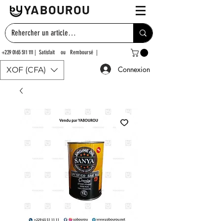
YABOUROU
+229 0165 511 111
| Satisfait ou Remboursé |
Connexion
XOF (CFA)