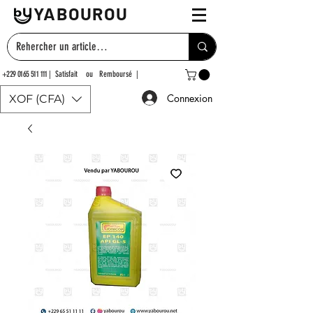
YABOUROU
+229 0165 511 111
| Satisfait ou Remboursé |
Connexion
XOF (CFA)