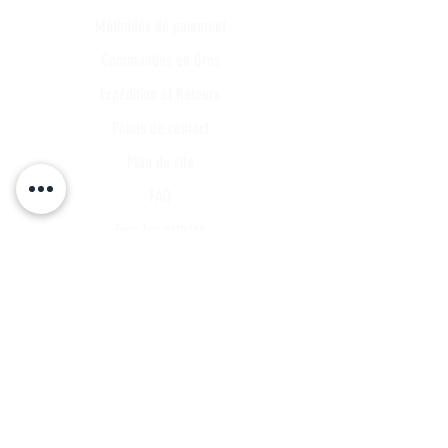
Méthodes de paiement
Commandes en Gros
Expédition et Retours
Points de contact
Plan du site
FAQ
Tous les articles
Compte Client
Publications
A propos
Contact
Partenariat
Candidature