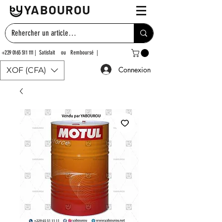
YABOUROU
+229 0165 511 111
| Satisfait ou Remboursé |
Connexion
XOF (CFA)