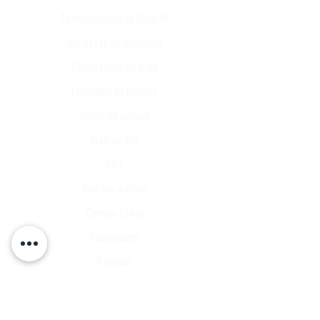
Confidentialités et Sécurité
Méthodes de paiement
Commandes en Gros
Expédition et Retours
Points de contact
Plan du site
FAQ
Tous les articles
Compte Client
Publications
A propos
Contact
Partenariat