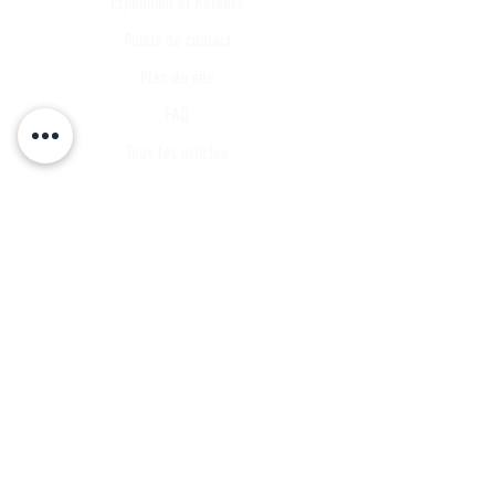
Expédition et Retours
Points de contact
Plan du site
FAQ
Tous les articles
Compte Client
Publications
A propos
Contact
Partenariat
Candidature
Parrainage
INSCRIVEZ VOUS A NOTRE LISTE DE
DIFFUSSION