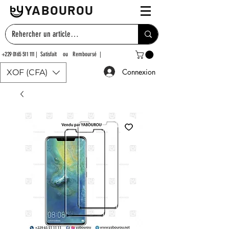
YABOUROU
+229 0165 511 111
| Satisfait ou Remboursé |
Connexion
XOF (CFA)