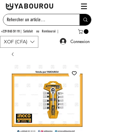
YABOUROU
+229 0165 511 111
| Satisfait ou Remboursé |
Connexion
XOF (CFA)