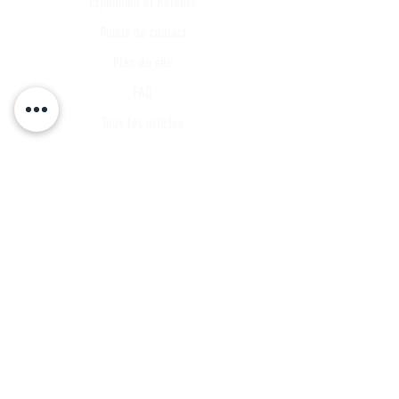
Expédition et Retours
Points de contact
Plan du site
FAQ
Tous les articles
Compte Client
Publications
A propos
Contact
Partenariat
Candidature
Parrainage
INSCRIVEZ VOUS A NOTRE LISTE DE
DIFFUSSION