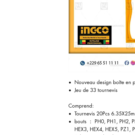
Nouveau design boîte en p
Jeu de 33 tournevis
Comprend:
Tournevis 20Pcs 6.35X25
bouts ： PH0, PH1, PH2, PH
HEX3, HEX4, HEX5, PZ1, PZ