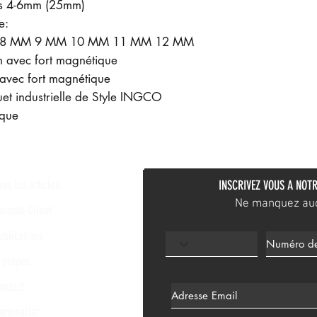
cs 4-6mm (25mm)
e:
 8 MM 9 MM 10 MM 11 MM 12 MM
 avec fort magnétique
avec fort magnétique
et industrielle de Style INGCO
ique
ous les articles
INSCRIVEZ VOUS A NOTR
Ne manquez aucu
ompte Client
ublications
 propos
ontact
artenariat