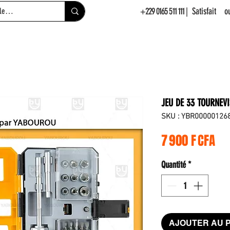
+229 0165 511 111
| Satisfait 
JEU DE 33 TOURNEV
SKU : YBR00000126
Pri
7 900 F CFA
Quantité
*
AJOUTER AU 