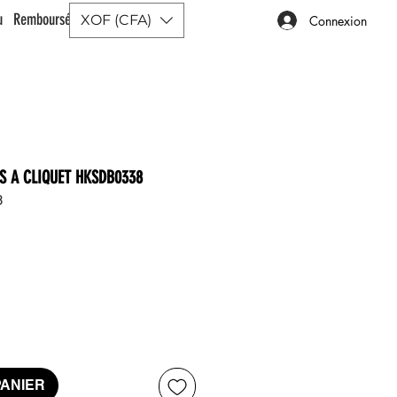
ou Remboursé |
XOF (CFA)
Connexion
IS A CLIQUET HKSDB0338
8
x
PANIER