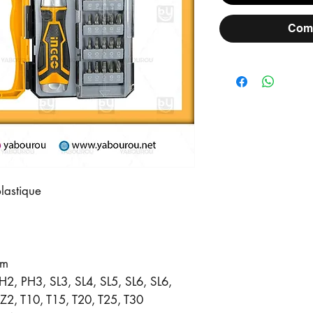
Comm
lastique
mm
2, PH3, SL3, SL4, SL5, SL6, SL6,
2, T10, T15, T20, T25, T30