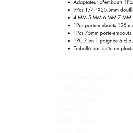
Adaptateur d'embouts 1P
9Pcs 1/4 "X20.5mm douill
4 MM 5 MM 6 MM 7 MM
1Pcs porte-embouts 125mm
1Pcs 75mm porte-embouts 
1PC 7 en 1 poignée à cliqu
Emballé par boîte en plast
Conditions Générales de Vente
T
Confidentialités et Sécurité
C
Méthodes de paiement
P
Commandes en Gros
A
Expédition et Retours
C
Points de contact
P