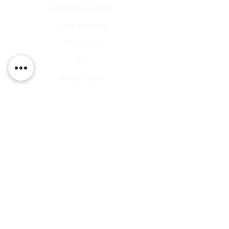
Expédition et Retours
Points de contact
Plan du site
FAQ
Tous les articles
Compte Client
Publications
A propos
Contact
Partenariat
Candidature
Parrainage
INSCRIVEZ VOUS A NOTRE LISTE DE