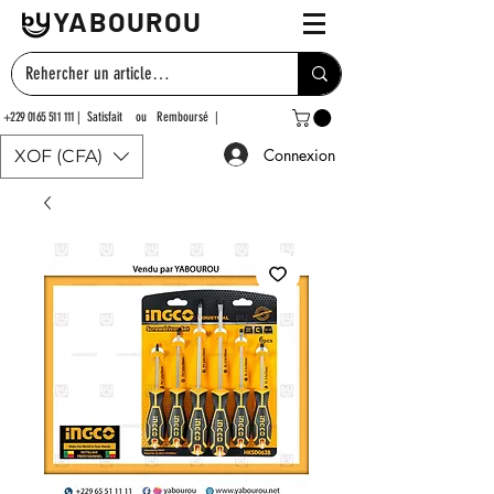
YABOUROU
+229 0165 511 111
| Satisfait ou Remboursé |
Connexion
XOF (CFA)